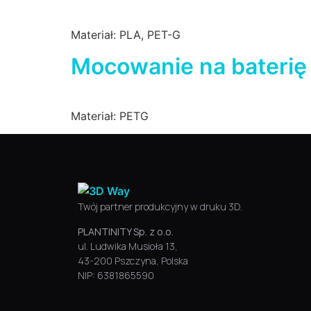
Materiał: PLA, PET-G
Mocowanie na baterię 
Materiał: PETG
Twój partner produkcyjny w druku 3D.
PLANTINITY Sp. z o.o.
ul. Ludwika Musioła 13,
43-200 Pszczyna, Polska
NIP: 6381865590