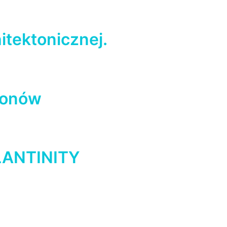
itektonicznej.
ronów
PLANTINITY