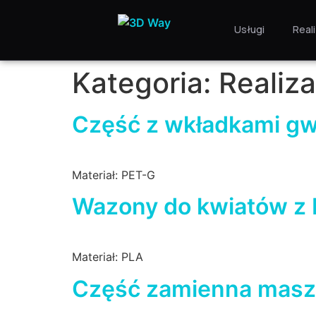
Usługi
Real
Kategoria:
Realiza
Część z wkładkami g
Materiał: PET-G
Wazony do kwiatów z
Materiał: PLA
Część zamienna masz