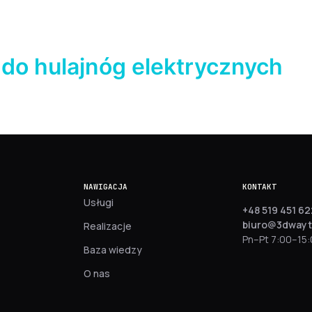
do hulajnóg elektrycznych
NAWIGACJA
KONTAKT
Usługi
+48 519 451 62
biuro@3dwayt
Realizacje
Pn–Pt 7:00–15
Baza wiedzy
O nas