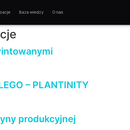
izacje
Baza wiedzy
O nas
cje
wintowanymi
 LEGO – PLANTINITY
yny produkcyjnej