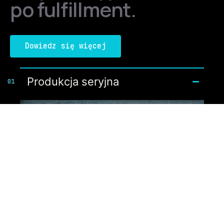
po fulfillment.
Dowiedz się więcej
Produkcja seryjna
01
Realizujemy produkcję
komponentów w modelu
Just-in-Time – bez
konieczności tworzenia
zapasów magazynowych i
dużych inwestycji.
Wykorzystujemy
technologię FDM, która jest
standardem w działach
R&D, co zapewnia
spójność wizualną i