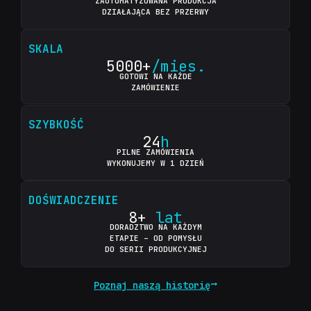
ZAUTOMATYZOWANA PRODUKCJA
DZIAŁAJĄCA BEZ PRZERWY
SKALA
5000+
/mies.
GOTOWI NA KAŻDE
ZAMÓWIENIE
SZYBKOŚĆ
24
h
PILNE ZAMÓWIENIA
WYKONUJEMY W 1 DZIEŃ
DOŚWIADCZENIE
8+
lat
DORADZTWO NA KAŻDYM
ETAPIE – OD POMYSŁU
DO SERII PRODUKCYJNEJ
Poznaj naszą historię