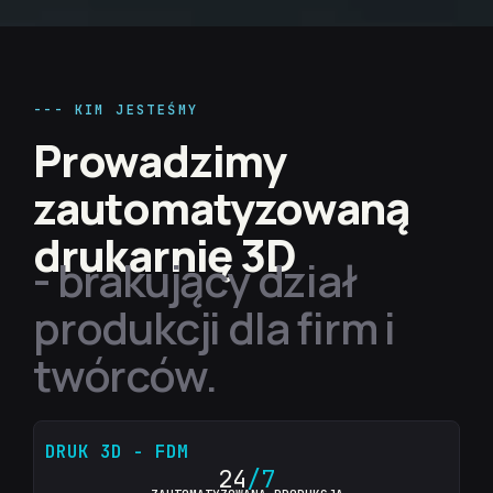
--- KIM JESTEŚMY
Prowadzimy
zautomatyzowaną
drukarnię 3D
- brakujący dział
produkcji dla firm i
twórców.
DRUK 3D - FDM
24
/7