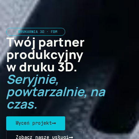
· DRUKARNIA 3D · FDM
Twój partner
produkcyjny
w druku 3D.
Seryjnie,
powtarzalnie, na
czas.
Wyceń projekt
Zobacz nasze usługi